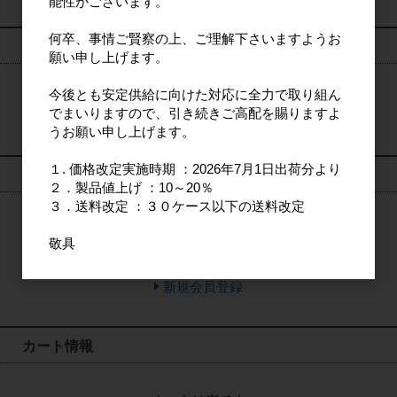
能性がございます。
何卒、事情ご賢察の上、ご理解下さいますようお
検索
願い申し上げます。
今後とも安定供給に向けた対応に全力で取り組ん
検索
でまいりますので、引き続きご高配を賜りますよ
うお願い申し上げます。
１. 価格改定実施時期 ：2026年7月1日出荷分より
ログイン
２．製品値上げ ：10～20％
３．送料改定 ：３０ケース以下の送料改定
敬具
ログイン
新規会員登録
カート情報