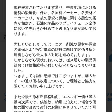
（単価 × 入数）
現在報道されております通り、中東地域における
情勢の緊迫化に伴い、各原料メーカー、各資材メ
注文数
ご注文には
ーカーより、今後の原資材供給に関する懸念の案
ログイン
してください
内が相次ぎ、石油化学品のサプライチェーン全体
において先行きが極めて不透明な状況が続いてお
ります。
おすすめ商品
弊社といたしましては、コスト削減や原材料調達
の確保および安定供給の維持に向けて関係各所と
連携しながら最大限の対応を進めております。
しかしながら現状においては、従来通りの製品供
給および価格維持が難しい状況となってまいりま
した。
つきましては誠に恐縮ではございますが、購入サ
イトの通り価格改定について、ご理解とご協力を
賜りたくお願い申し上げます。
サイクルスタイルヘアウォー
サイクルスタイルメンズヘア
サイク
また今後の原材料価格動向、エネルギー価格等の
ター 本体285ml
ウォーター 本体285ml
ター 詰替
動向次第では、供給数、納期に沿えない場合や価
格の面で改めて改訂のお願いをさせていただく可