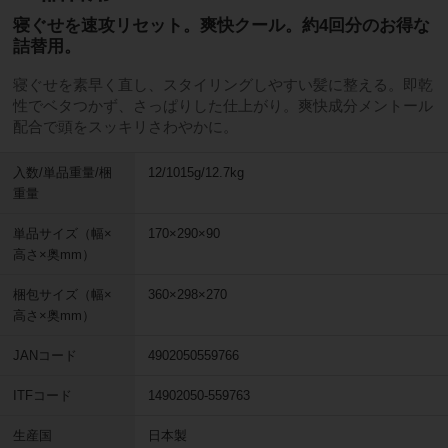
寝ぐせを速攻リセット。爽快クール。約4回分のお得な
詰替用。
寝ぐせを素早く直し、スタイリングしやすい髪に整える。即乾
性でベタつかず、さっぱりした仕上がり。爽快成分メントール
配合で頭をスッキリさわやかに。
入数/単品重量/梱
12/1015g/12.7kg
重量
単品サイズ（幅×
170×290×90
高さ×奥mm）
梱包サイズ（幅×
360×298×270
高さ×奥mm）
JANコード
4902050559766
ITFコード
14902050-559763
生産国
日本製