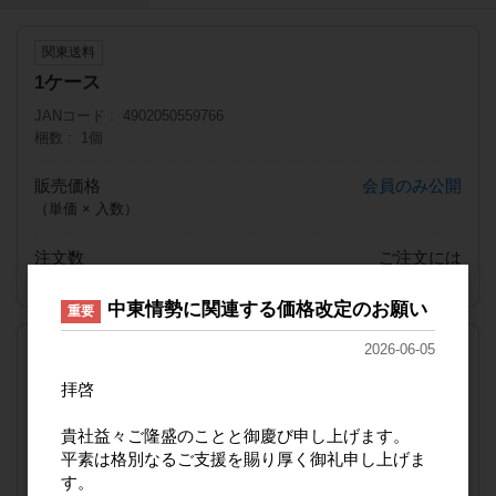
関東送料
1ケース
JANコード
4902050559766
梱数
1個
販売価格
会員のみ公開
（単価 × 入数）
注文数
ご注文には
ログイン
してください
中東情勢に関連する価格改定のお願い
重要
2026-06-05
九州送料
1ケース
拝啓
JANコード
4902050559766
貴社益々ご隆盛のことと御慶び申し上げます。
梱数
1個
平素は格別なるご支援を賜り厚く御礼申し上げま
販売価格
会員のみ公開
す。