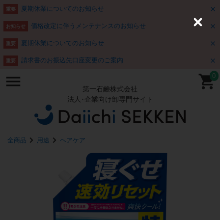
夏期休業についてのお知らせ
重要
価格改定に伴うメンテナンスのお知らせ
C
お知らせ
l
o
夏期休業についてのお知らせ
重要
s
e
請求書のお振込先口座変更のご案内
重要
0
第一石鹸株式会社
法人･企業向け卸専門サイト
全商品
用途
ヘアケア