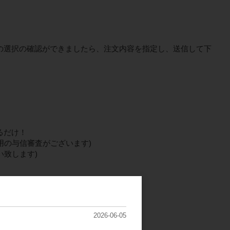
の選択の確認ができましたら、注文内容を指定し、送信して下
るだけ！
用の与信審査がございます)
致します)
び郵送されます。
2026-06-05
）