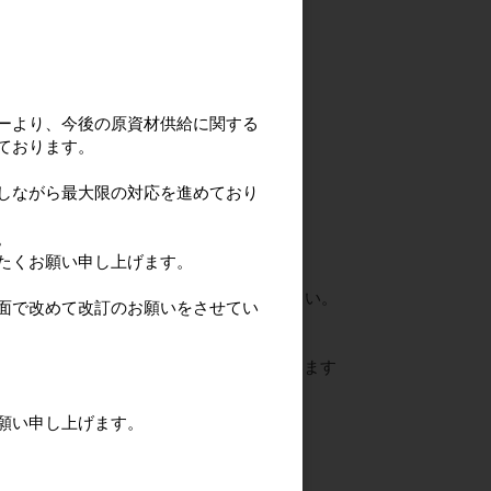
ご連絡ください。
ーより、今後の原資材供給に関する
ております。
しながら最大限の対応を進めており
社が運営しております。
の収受権限の付与を受け、
。
を行っております。
たくお願い申し上げます。
。
ります。お間違えのないようご注意ください。
面で改めて改訂のお願いをさせてい
ておりません。
。
ーフォワード 掛け払い Inbox』
もございます
願い申し上げます。
、当社宛てにご連絡ください。