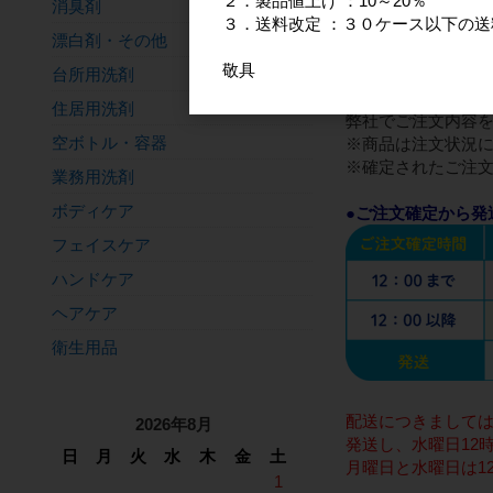
２．製品値上げ ：10～20％
消臭剤
３．送料改定 ：３０ケース以下の送
STEP5: 注文完了
漂白剤・その他
敬具
台所用洗剤
ご注文完了後に詳
住居用洗剤
弊社でご注文内容
空ボトル・容器
※商品は注文状況
※確定されたご注
業務用洗剤
ボディケア
●ご注文確定から発
フェイスケア
ハンドケア
ヘアケア
衛生用品
配送につきましては
2026年8月
発送し、水曜日12
日
月
火
水
木
金
土
月曜日と水曜日は1
1