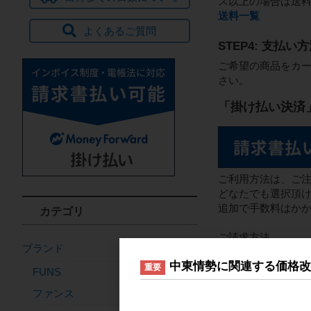
ス以上の場合は送
送料一覧
よくあるご質問
STEP4: 支払
ご希望の商品をカー
さい。
「掛け払い決済
ご利用方法は、ご注
どなたでも選択頂け
追加で手数料はかか
カテゴリ
ご請求方法
ブランド
◦ 請求書は出荷日
中東情勢に関連する価格
重要
FUNS
お支払い方法
ファンス
◦お支払先口座：請
◦お支払方法：銀行