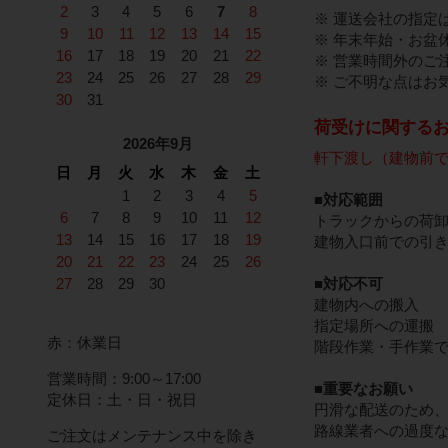
2
3
4
5
6
7
8
※ 運送会社の指定
9
10
11
12
13
14
15
※ 年末年始・お盆
16
17
18
19
20
21
22
※ 営業時間外のご
23
24
25
26
27
28
29
※ ご不明な点はお
30
31
荷受けに関する
2026年9月
軒下渡し（建物前
日
月
火
水
木
金
土
1
2
3
4
5
■対応範囲
6
7
8
9
10
11
12
トラックからの荷
13
14
15
16
17
18
19
建物入口前での引
20
21
22
23
24
25
26
27
28
29
30
■対応不可
建物内への搬入
指定場所への運搬
赤：休業日
階段作業・手作業
営業時間：9:00～17:00
■重要なお願い
定休日：土・日・祝日
円滑な配送のため
路線業者への過度
ご注文はメンテナンス中を除き