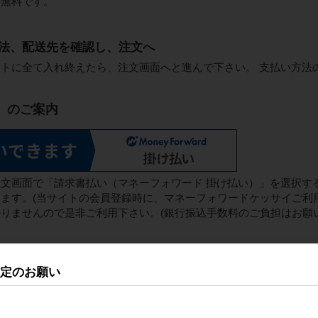
料無料です。
い方法、配送先を確認し、注文へ
トに全て入れ終えたら、注文画面へと進んで下さい。 支払い方法
」のご案内
文画面で「請求書払い（マネーフォワード 掛け払い）」を選択す
ます。(当サイトの会員登録時に、マネーフォワードケッサイご利
りませんので是非ご利用下さい。(銀行振込手数料のご負担はお願い
の翌月初に、 マネーフォワードケッサイ株式会社よりメール送付及
改定のお願い
求書に記載（マネーフォワードケッサイ株式会社の名義となります
振込または口座振替