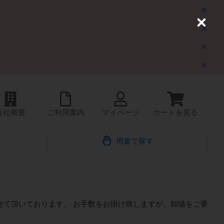
C
l
o
s
e
会社概要
ご利用案内
マイページ
カートを見る
す
用途で探す
せて頂いております。 お手数をお掛け致しますが、卸値をご要