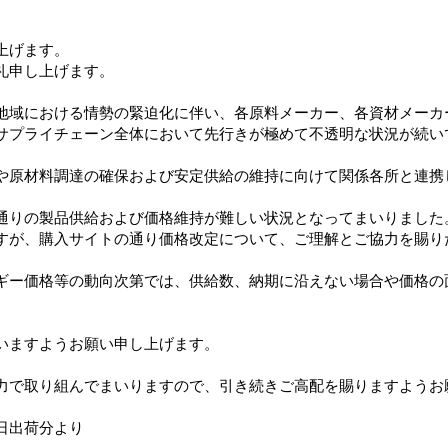
貴社でのご負担をお願いいたします
、取引の翌月末
上げます。
礼申し上げます。
30万円までとなります。30万円以上をご希望のお客様は当社宛てに
地域における情勢の緊迫化に伴い、各原料メーカー、各資材メーカ
サプライチェーン全体において先行きが極めて不透明な状況が続い
です。
や原材料調達の確保および安定供給の維持に向けて関係各所と連携
ネーフォワード 掛け払い）』はマネーフォワードケッサイ株式会
ネーフォワードケッサイ株式会社が、請求業務の受託及び代金債権
通りの製品供給および価格維持が難しい状況となってまいりました
当該債権の債権譲渡を受けて、請求書の発行や代金の回収、管理
すが、購入サイトの通り価格改定について、ご理解とご協力を賜り
お支払方法をご提案する可能性がございます。予めご了承ください
よびご入金先口座名義は、マネーフォワードケッサイ株式会社とな
ギー価格等の動向次第では、供給数、納期に沿えない場合や価格の
ネーフォワード 掛け払い）』でご注文の場合、領収証の発行を承っ
ご利用明細）または通帳の記載を支払証跡としてご利用ください
応済！受領した請求書をクラウドで管理できる便利なサービス
『マネ
いますようお願い申し上げます。
クリックしてください
ご質問やお問い合わせにつきましては
こちら
をご参照ください。
力で取り組んでまいりますので、引き続きご高配を賜りますようお
お宛名、明細、金額を含む）に関するお問い合わせにつきましては
1日出荷分より