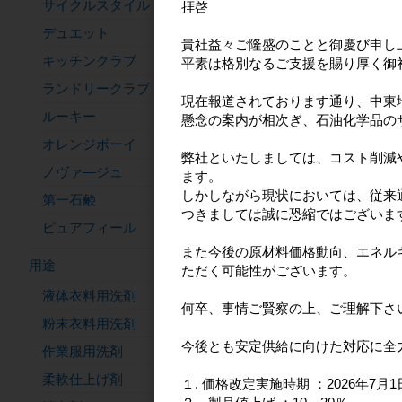
サイクルスタイル
拝啓
◦銀行振込手数料：
デュエット
◦お支払期日：原則
貴社益々ご隆盛のことと御慶び申し
キッチンクラブ
平素は格別なるご支援を賜り厚く御
ご利用限度額
ランドリークラブ
◦1ヵ月あたり税込
現在報道されております通り、中東
ルーキー
懸念の案内が相次ぎ、石油化学品の
その他
オレンジボーイ
◦決済手数料は無料
弊社といたしましては、コスト削減
◦『請求書払い（マ
ノヴァ―ジュ
ます。
◦当サービスではマ
しかしながら現状においては、従来
第一石鹸
又は、販売元から
つきましては誠に恐縮ではございま
◦審査の結果、別の
ピュアフィール
◦請求書の発行元お
また今後の原材料価格動向、エネル
◦『請求書払い（マ
用途
ただく可能性がございます。
銀行での振込票（
液体衣料用洗剤
◦電子帳簿保存法対
何卒、事情ご賢察の上、ご理解下さ
詳細は
こちら
を
粉末衣料用洗剤
◦その他、よくある
今後とも安定供給に向けた対応に全
作業服用洗剤
※ ご請求の内容（
柔軟仕上げ剤
１. 価格改定実施時期 ：2026年7月