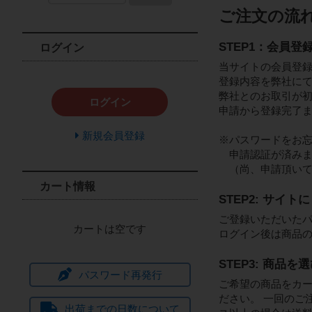
ご注文の流
STEP1：会員登
ログイン
当サイトの会員登
登録内容を弊社に
弊社とのお取引が
ログイン
申請から登録完了
新規会員登録
※パスワードをお
申請認証が済みま
（尚、申請頂いて
カート情報
STEP2: サイト
ご登録いただいた
カートは空です
ログイン後は商品
STEP3: 商品
パスワード再発行
ご希望の商品をカー
ださい。 一回のご
出荷までの日数について