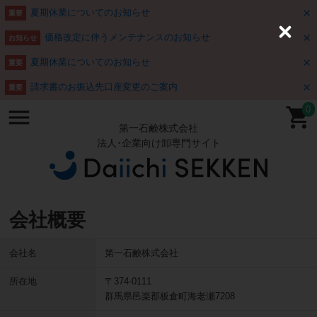
夏期休業についてのお知らせ
重要
価格改定に伴うメンテナンスのお知らせ
C
お知らせ
l
o
夏期休業についてのお知らせ
重要
s
e
請求書のお振込先口座変更のご案内
重要
0
第一石鹸株式会社
法人･企業向け卸専門サイト
会社概要
会社名
第一石鹸株式会社
所在地
〒374-0111
群馬県邑楽郡板倉町海老瀬7208