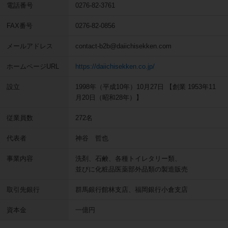
電話番号
0276-82-3761
FAX番号
0276-82-0856
メールアドレス
contact-b2b@daiichisekken.com
ホームページURL
https://daiichisekken.co.jp/
設立
1998年（平成10年）10月27日 【創業 1953年11
月20日（昭和28年）】
従業員数
272名
代表者
神谷 哲也
事業内容
洗剤、石鹸、各種トイレタリー類、
並びに化粧品医薬部外品類の製造販売
取引先銀行
群馬銀行館林支店、福岡銀行小倉支店
資本金
一億円