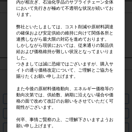
内が相次ぎ、石油化学品のサプライチェーン全体
ログイン
において先行きが極めて不透明な状況が続いてお
ります。
弊社といたしましては、コスト削減や原材料調達
ログイン
の確保および安定供給の維持に向けて関係各所と
連携しながら最大限の対応を進めております。
新規会員登録
しかしながら現状においては、従来通りの製品供
給および価格維持が難しい状況となってまいりま
した。
つきましては誠に恐縮ではございますが、購入サ
カート情報
イトの通り価格改定について、ご理解とご協力を
賜りたくお願い申し上げます。
カートは空です
また今後の原材料価格動向、エネルギー価格等の
動向次第では、供給数、納期に沿えない場合や価
パスワード再発行
格の面で改めて改訂のお願いをさせていただく可
能性がございます。
出荷までの日数について
何卒、事情ご賢察の上、ご理解下さいますようお
願い申し上げます。
よくあるご質問