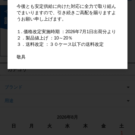
今後とも安定供給に向けた対応に全力で取り組ん
でまいりますので、引き続きご高配を賜りますよ
うお願い申し上げます。
１. 価格改定実施時期 ：2026年7月1日出荷分より
２．製品値上げ ：10～20％
３．送料改定 ：３０ケース以下の送料改定
敬具
カテゴリ
ブランド
用途
2026年8月
日
月
火
水
木
金
土
1