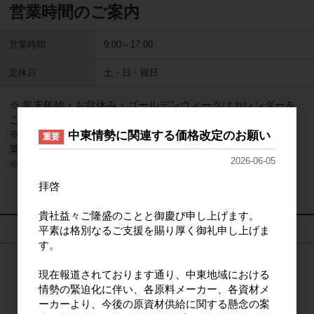
営業時間のご案内
営業時間
9:00～17:00
定休日
土・日・祝日
※ 年末年始・お盆休み・ゴールデンウィークはカレンダーを
ご覧ください。
※ 営業時間外のご注文・お問い合わせにつきましては、翌営
中東情勢に関連する価格改定のお願い
重要
業日からの順次対応となりますので、予めご了承ください。
2026-06-05
※ ご不明な点はお気軽にお問い合わせくださいませ。
拝啓
貴社益々ご隆盛のことと御慶び申し上げます。
検索
平素は格別なるご支援を賜り厚く御礼申し上げま
す。
現在報道されております通り、中東地域における
検索
情勢の緊迫化に伴い、各原料メーカー、各資材メ
ーカーより、今後の原資材供給に関する懸念の案