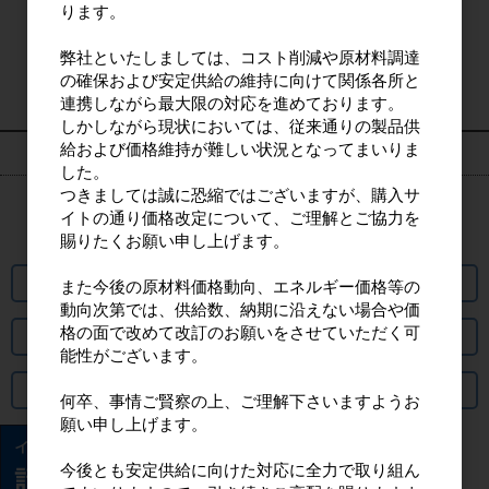
ります。
ログイン
弊社といたしましては、コスト削減や原材料調達
の確保および安定供給の維持に向けて関係各所と
新規会員登録
連携しながら最大限の対応を進めております。
しかしながら現状においては、従来通りの製品供
給および価格維持が難しい状況となってまいりま
カート情報
した。
つきましては誠に恐縮ではございますが、購入サ
イトの通り価格改定について、ご理解とご協力を
カートは空です
賜りたくお願い申し上げます。
パスワード再発行
また今後の原材料価格動向、エネルギー価格等の
動向次第では、供給数、納期に沿えない場合や価
格の面で改めて改訂のお願いをさせていただく可
出荷までの日数について
能性がございます。
よくあるご質問
何卒、事情ご賢察の上、ご理解下さいますようお
願い申し上げます。
今後とも安定供給に向けた対応に全力で取り組ん