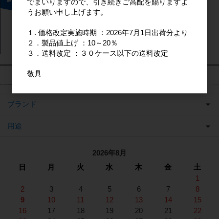
でまいりますので、引き続きご高配を賜りますよ
うお願い申し上げます。
１. 価格改定実施時期 ：2026年7月1日出荷分より
２．製品値上げ ：10～20％
３．送料改定 ：３０ケース以下の送料改定
敬具
カテゴリ
ブランド
用途
2026年8月
日
月
火
水
木
金
土
1
2
3
4
5
6
7
8
9
10
11
12
13
14
15
16
17
18
19
20
21
22