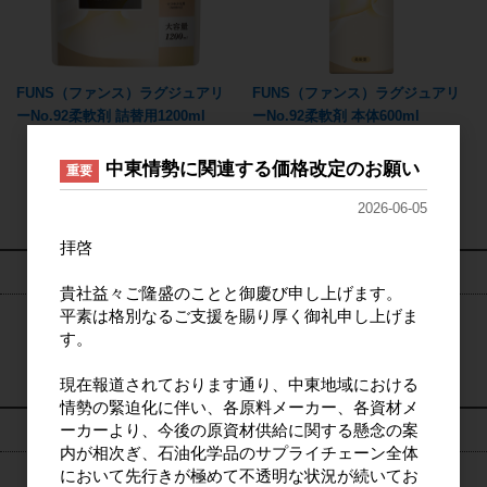
FUNS（ファンス）ラグジュアリ
FUNS（ファンス）ラグジュアリ
ーNo.92柔軟剤 詰替用1200ml
ーNo.92柔軟剤 本体600ml
中東情勢に関連する価格改定のお願い
重要
4
件中 1〜4件目
2026-06-05
拝啓
検索
貴社益々ご隆盛のことと御慶び申し上げます。
平素は格別なるご支援を賜り厚く御礼申し上げま
す。
検索
現在報道されております通り、中東地域における
情勢の緊迫化に伴い、各原料メーカー、各資材メ
ーカーより、今後の原資材供給に関する懸念の案
ログイン
内が相次ぎ、石油化学品のサプライチェーン全体
において先行きが極めて不透明な状況が続いてお