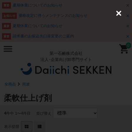
夏期休業についてのお知らせ
重要
価格改定に伴うメンテナンスのお知らせ
C
お知らせ
l
o
夏期休業についてのお知らせ
重要
s
e
請求書のお振込先口座変更のご案内
重要
0
第一石鹸株式会社
法人･企業向け卸専門サイト
全商品
用途
柔軟仕上げ剤
4
件中 1〜4件目
並び替え
表示切替