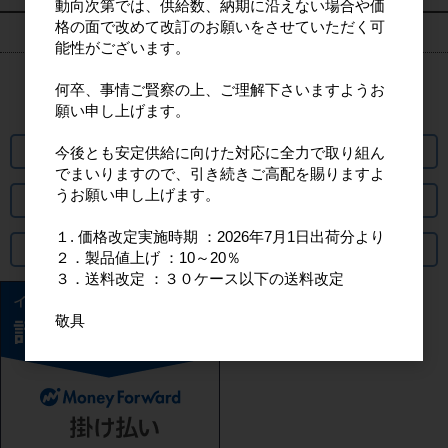
動向次第では、供給数、納期に沿えない場合や価
格の面で改めて改訂のお願いをさせていただく可
カート情報
能性がございます。
何卒、事情ご賢察の上、ご理解下さいますようお
カートは空です
願い申し上げます。
パスワード再発行
今後とも安定供給に向けた対応に全力で取り組ん
でまいりますので、引き続きご高配を賜りますよ
うお願い申し上げます。
出荷までの日数について
１. 価格改定実施時期 ：2026年7月1日出荷分より
よくあるご質問
２．製品値上げ ：10～20％
３．送料改定 ：３０ケース以下の送料改定
敬具