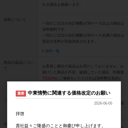
れる場合も御座います。
送料について
一回のご注文の合計梱数が30ケース以上の場合は
送料無料です。
一回のご注文の合計梱数が30ケース未満の場合は
指定の送料が別途加算されます。
送料一覧
商品の返品につい
お客様ご都合の返品はお受けしておりません。お
て
届けした商品が不良、破損していた場合、到着後
7日以内
にご連絡をいただければ送料弊社負担に
て返品交換を承ります。
中東情勢に関連する価格改定のお願い
重要
ご注文について
ご注文確定後のお客様ご都合による注文内容の追
2026-06-05
加、変更、キャンセルはお受けいたしかねます。
拝啓
当サイトご利用以
貴社益々ご隆盛のことと御慶び申し上げます。
当サイトご利用以前のご契約につきましては、会