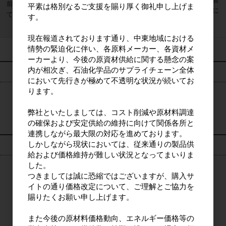
前のご契約につい
平素は格別なるご支援を賜り厚く御礼申し上げま
員登録時に当サイトの利用規約へ同意することに
て
す。
より無効となります。
現在報道されております通り、中東地域における
情勢の緊迫化に伴い、各原料メーカー、各資材メ
ーカーより、今後の原資材供給に関する懸念の案
内が相次ぎ、石油化学品のサプライチェーン全体
検索
において先行きが極めて不透明な状況が続いてお
ります。
検索
弊社といたしましては、コスト削減や原材料調達
の確保および安定供給の維持に向けて関係各所と
連携しながら最大限の対応を進めております。
しかしながら現状においては、従来通りの製品供
ログイン
給および価格維持が難しい状況となってまいりま
した。
つきましては誠に恐縮ではございますが、購入サ
ログイン
イトの通り価格改定について、ご理解とご協力を
賜りたくお願い申し上げます。
新規会員登録
また今後の原材料価格動向、エネルギー価格等の