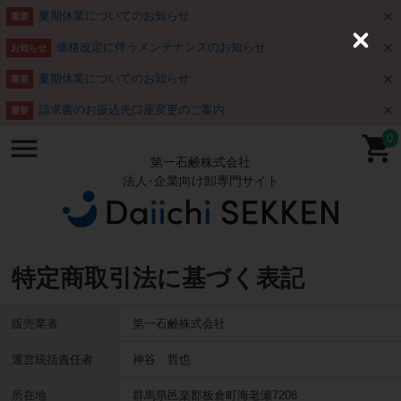
夏期休業についてのお知らせ
重要
価格改定に伴うメンテナンスのお知らせ
C
お知らせ
l
o
夏期休業についてのお知らせ
重要
s
e
請求書のお振込先口座変更のご案内
重要
0
第一石鹸株式会社
法人･企業向け卸専門サイト
特定商取引法に基づく表記
販売業者
第一石鹸株式会社
運営統括責任者
神谷 哲也
所在地
群馬県邑楽郡板倉町海老瀬7208