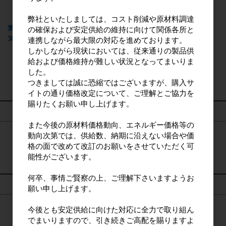
弊社といたしましては、コスト削減や原材料調達
第一食器用洗剤泡スプレー 本体
の確保および安定供給の維持に向けて関係各所と
300ml
連携しながら最大限の対応を進めております。
しかしながら現状においては、従来通りの製品供
給および価格維持が難しい状況となってまいりま
9
件中 1〜9件目
した。
つきましては誠に恐縮ではございますが、購入サ
イトの通り価格改定について、ご理解とご協力を
賜りたくお願い申し上げます。
検索
また今後の原材料価格動向、エネルギー価格等の
動向次第では、供給数、納期に沿えない場合や価
格の面で改めて改訂のお願いをさせていただく可
検索
能性がございます。
何卒、事情ご賢察の上、ご理解下さいますようお
ログイン
願い申し上げます。
今後とも安定供給に向けた対応に全力で取り組ん
でまいりますので、引き続きご高配を賜りますよ
ログイン