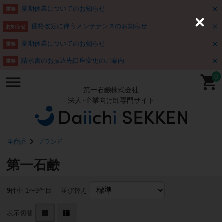
夏期休業についてのお知らせ
重要
価格改定に伴うメンテナンスのお知らせ
C
お知らせ
l
o
夏期休業についてのお知らせ
重要
s
e
請求書のお振込先口座変更のご案内
重要
0
第一石鹸株式会社
法人･企業向け卸専門サイト
全商品
ブランド
第一石鹸
9
件中 1〜9件目
並び替え
表示切替