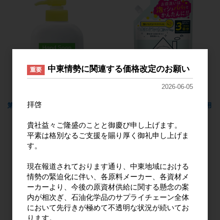
中東情勢に関連する価格改定のお願い
重要
2026-06-05
拝啓
第一薬用ハンドソープ 本体250ml
第一食器用洗剤泡スプレー 詰替用
720ml
貴社益々ご隆盛のことと御慶び申し上げます。
平素は格別なるご支援を賜り厚く御礼申し上げま
す。
現在報道されております通り、中東地域における
情勢の緊迫化に伴い、各原料メーカー、各資材メ
ーカーより、今後の原資材供給に関する懸念の案
内が相次ぎ、石油化学品のサプライチェーン全体
において先行きが極めて不透明な状況が続いてお
ります。