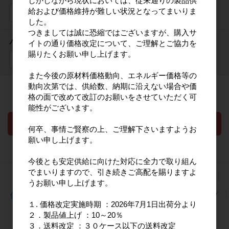
しかしながら現状においては、従来通りの製品供
給および価格維持が難しい状況となってまいりま
した。
つきましては誠に恐縮ではございますが、購入サ
パスワード
イトの通り価格改定について、ご理解とご協力を
賜りたくお願い申し上げます。
また今後の原材料価格動向、エネルギー価格等の
動向次第では、供給数、納期に沿えない場合や価
ログイン状態を保存する
格の面で改めて改訂のお願いをさせていただく可
能性がございます。
何卒、事情ご賢察の上、ご理解下さいますようお
願い申し上げます。
新規会員登録
パスワードをお忘れの方
今後とも安定供給に向けた対応に全力で取り組ん
でまいりますので、引き続きご高配を賜りますよ
会社概要
ご利用案内
特定商取引法に基づく表記
うお願い申し上げます。
個人情報の取り扱いについて
利用規約
サイトマップ
１. 価格改定実施時期 ：2026年7月1日出荷分より
お問い合わせ
よくあるご質問
送料について
２．製品値上げ ：10～20％
３．送料改定 ：３０ケース以下の送料改定