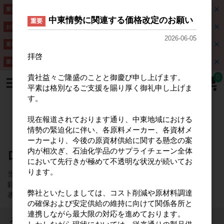
夏期休業についてのお知らせ
重要
中東情勢に関連する価格改定のお願い
重要
価格改定に伴うメンテナンスのお知らせ
C
お知らせ
l
2026-06-05
o
夏期休業についてのお知らせ
重要
s
拝啓
e
請求書のお振込先口座変更のご案内
重要
貴社益々ご隆盛のことと御慶び申し上げます。
0
平素は格別なるご支援を賜り厚く御礼申し上げま
第一石鹸株式会社
す。
法人･企業向け卸専門サイト
現在報道されております通り、中東地域における
情勢の緊迫化に伴い、各原料メーカー、各資材メ
ーカーより、今後の原資材供給に関する懸念の案
内が相次ぎ、石油化学品のサプライチェーン全体
ログイン
において先行きが極めて不透明な状況が続いてお
ります。
当サイトでショッピングカートをご利用いただくには会員登
録が必要です。ご登録いただくと会員のみ公開の価格情報が
弊社といたしましては、コスト削減や原材料調達
表示され、
会員価格
にて商品をご注文いただけます。
の確保および安定供給の維持に向けて関係各所と
連携しながら最大限の対応を進めております。
メールアドレス