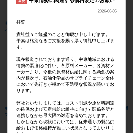
中東情勢に関連する価格改定のお願い
重要
2026-06-05
拝啓
キッチンクラブアルコール除菌ス
キッチンクラブアルコール除菌ス
プレー 詰替用720ml
プレー 詰替用360ml
貴社益々ご隆盛のことと御慶び申し上げます。
平素は格別なるご支援を賜り厚く御礼申し上げま
す。
現在報道されております通り、中東地域における
情勢の緊迫化に伴い、各原料メーカー、各資材メ
ーカーより、今後の原資材供給に関する懸念の案
内が相次ぎ、石油化学品のサプライチェーン全体
において先行きが極めて不透明な状況が続いてお
ります。
弊社といたしましては、コスト削減や原材料調達
キッチンクラブアルコール除菌ス
KC（キッチンクラブ）食器洗い機
の確保および安定供給の維持に向けて関係各所と
プレー 本体400ml
専用洗剤 450g
連携しながら最大限の対応を進めております。
しかしながら現状においては、従来通りの製品供
給および価格維持が難しい状況となってまいりま