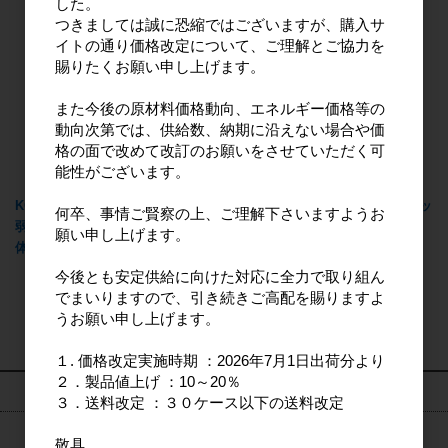
した。
つきましては誠に恐縮ではございますが、購入サ
イトの通り価格改定について、ご理解とご協力を
賜りたくお願い申し上げます。
また今後の原材料価格動向、エネルギー価格等の
動向次第では、供給数、納期に沿えない場合や価
格の面で改めて改訂のお願いをさせていただく可
能性がございます。
KC（キッチンクラブ）フレッシュ
KC（キッチンクラブ）濃縮フレッ
何卒、事情ご賢察の上、ご理解下さいますようお
弱酸性ピンクグレープフルーツ 本
シュオレンジ 本体250ml
願い申し上げます。
体250ml
今後とも安定供給に向けた対応に全力で取り組ん
でまいりますので、引き続きご高配を賜りますよ
14
件中 1〜14件目
うお願い申し上げます。
１. 価格改定実施時期 ：2026年7月1日出荷分より
２．製品値上げ ：10～20％
検索
３．送料改定 ：３０ケース以下の送料改定
敬具