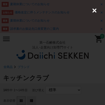
夏期休業についてのお知らせ
重要
価格改定に伴うメンテナンスのお知らせ
C
お知らせ
l
o
夏期休業についてのお知らせ
重要
s
e
請求書のお振込先口座変更のご案内
重要
0
第一石鹸株式会社
法人･企業向け卸専門サイト
全商品
ブランド
キッチンクラブ
14
件中 1〜14件目
並び替え
表示切替