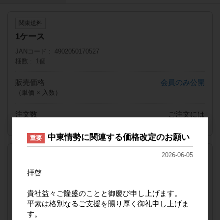
関東送料
1ケース
JANコード
4902050170527
梱数
1個
販売価格
会員のみ公開
（単価 × 入数）
注文数
ご注文には
ログイン
してください
中東情勢に関連する価格改定のお願い
重要
2026-06-05
九州送料
1ケース
拝啓
JANコード
4902050170527
貴社益々ご隆盛のことと御慶び申し上げます。
梱数
1個
平素は格別なるご支援を賜り厚く御礼申し上げま
販売価格
会員のみ公開
す。