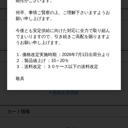
能性がございます。
何卒、事情ご賢察の上、ご理解下さいますようお
検索
願い申し上げます。
今後とも安定供給に向けた対応に全力で取り組ん
検索
でまいりますので、引き続きご高配を賜りますよ
うお願い申し上げます。
１. 価格改定実施時期 ：2026年7月1日出荷分より
ログイン
２．製品値上げ ：10～20％
３．送料改定 ：３０ケース以下の送料改定
敬具
ログイン
新規会員登録
カート情報