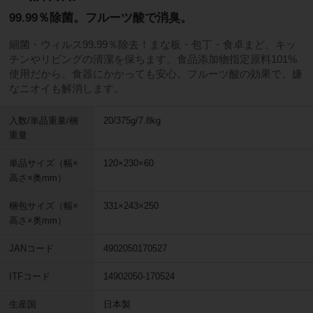
99.99％除菌。フルーツ酸で消臭。
細菌・ウィルス99.99％除去！まな板・包丁・食卓まど、キッ
チンやリビングの清潔を保ちます。食品添加物指定原料101%
使用だから、食器にかかっても安心。フルーツ酸の効果で、嫌
なニオイも解消します。
入数/単品重量/梱
20/375g/7.8kg
重量
単品サイズ（幅×
120×230×60
高さ×奥mm）
梱包サイズ（幅×
331×243×250
高さ×奥mm）
JANコード
4902050170527
ITFコード
14902050-170524
生産国
日本製