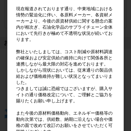
（単価 × 入数）
現在報道されております通り、中東地域における
情勢の緊迫化に伴い、各原料メーカー、各資材メ
注文数
ご注文には
ーカーより、今後の原資材供給に関する懸念の案
ログイン
してください
内が相次ぎ、石油化学品のサプライチェーン全体
において先行きが極めて不透明な状況が続いてお
ります。
おすすめ商品
弊社といたしましては、コスト削減や原材料調達
の確保および安定供給の維持に向けて関係各所と
連携しながら最大限の対応を進めております。
しかしながら現状においては、従来通りの製品供
給および価格維持が難しい状況となってまいりま
した。
つきましては誠に恐縮ではございますが、購入サ
イトの通り価格改定について、ご理解とご協力を
賜りたくお願い申し上げます。
キッチンクラブアルコール除
キッチンクラブアルコール除
また今後の原材料価格動向、エネルギー価格等の
菌スプレー 詰替用720ml
菌スプレー 本体400ml
動向次第では、供給数、納期に沿えない場合や価
格の面で改めて改訂のお願いをさせていただく可