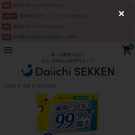
夏期休業についてのお知らせ
重要
価格改定に伴うメンテナンスのお知らせ
C
お知らせ
l
o
夏期休業についてのお知らせ
重要
s
e
請求書のお振込先口座変更のご案内
重要
0
第一石鹸株式会社
法人･企業向け卸専門サイト
全商品
用途
台所用洗剤