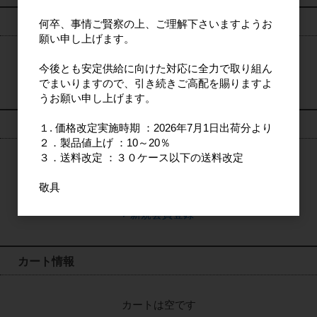
検索
何卒、事情ご賢察の上、ご理解下さいますようお
願い申し上げます。
今後とも安定供給に向けた対応に全力で取り組ん
検索
でまいりますので、引き続きご高配を賜りますよ
うお願い申し上げます。
ログイン
１. 価格改定実施時期 ：2026年7月1日出荷分より
２．製品値上げ ：10～20％
３．送料改定 ：３０ケース以下の送料改定
ログイン
敬具
新規会員登録
カート情報
カートは空です