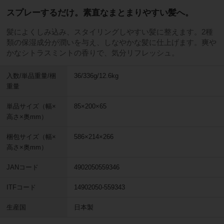
スプレーするだけ。素直なまとまりやすい髪へ。
髪によくしみ込み、スタイリングしやすい髪に整えます。2種
類の保湿成分が潤いを与え、しなやかな髪に仕上げます。爽や
かなシトラスミントの香りで、気分リフレッシュ。
入数/単品重量/梱
36/336g/12.6kg
重量
単品サイズ（幅×
85×200×65
高さ×奥mm）
梱包サイズ（幅×
586×214×266
高さ×奥mm）
JANコード
4902050559346
ITFコード
14902050-559343
生産国
日本製