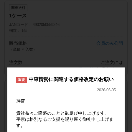
関東送料
1ケース
JANコード
4902050559346
梱数
1個
販売価格
会員のみ公開
（単価 × 入数）
注文数
ご注文には
ログイン
してください
中東情勢に関連する価格改定のお願い
重要
九州送料
2026-06-05
1ケース
拝啓
JANコード
4902050559346
梱数
1個
貴社益々ご隆盛のことと御慶び申し上げます。
平素は格別なるご支援を賜り厚く御礼申し上げま
販売価格
会員のみ公開
す。
（単価 × 入数）