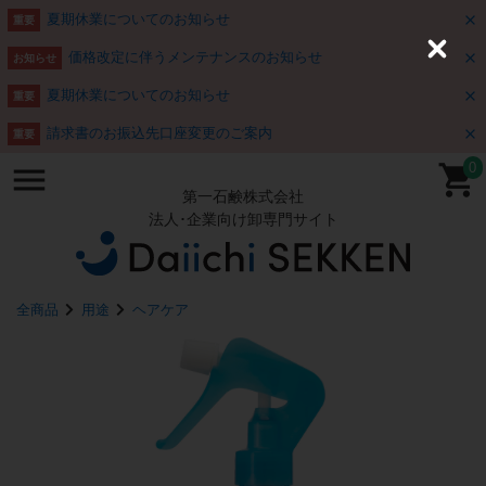
夏期休業についてのお知らせ
重要
価格改定に伴うメンテナンスのお知らせ
C
お知らせ
l
o
夏期休業についてのお知らせ
重要
s
e
請求書のお振込先口座変更のご案内
重要
0
第一石鹸株式会社
法人･企業向け卸専門サイト
全商品
用途
ヘアケア