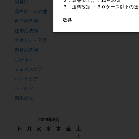
２．製品値上げ ：10～20％
消臭剤
３．送料改定 ：３０ケース以下の送
漂白剤・その他
敬具
台所用洗剤
住居用洗剤
空ボトル・容器
業務用洗剤
ボディケア
フェイスケア
ハンドケア
ヘアケア
衛生用品
2026年8月
日
月
火
水
木
金
土
1