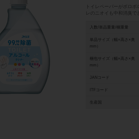
トイレペーパーがボロボ
レのニオイも中和消臭で
入数/単品重量/梱重量
単品サイズ（幅×高さ×奥
mm）
梱包サイズ（幅×高さ×奥
mm）
JANコード
ITFコード
生産国