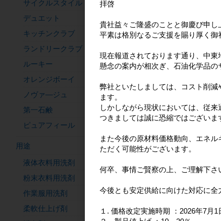
サイクルスタイル
拝啓
デュエット
貴社益々ご隆盛のことと御慶び申し
キッチンクラブ
平素は格別なるご支援を賜り厚く御
ランドリークラブ
現在報道されております通り、中東
ファンストイレの洗
ルーキー
懸念の案内が相次ぎ、石油化学品の
菌・消臭 詰替用330
オレンジボーイ
弊社といたしましては、コスト削減
ノヴァ―ジュ
ます。
しかしながら現状においては、従来
第一石鹸
つきましては誠に恐縮ではございま
ピュアフィール
また今後の原材料価格動向、エネル
用途
ただく可能性がございます。
液体衣料用洗剤
何卒、事情ご賢察の上、ご理解下さ
粉末衣料用洗剤
今後とも安定供給に向けた対応に全
作業服用洗剤
柔軟仕上げ剤
１. 価格改定実施時期 ：2026年7月