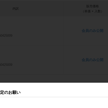
販売価格
内訳
（単価 × 入数）
会員のみ公開
50425009
会員のみ公開
50425009
品
改定のお願い