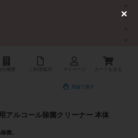
C
l
o
s
e
会社概要
ご利用案内
マイページ
カートを見る
す
用途で探す
用アルコール除菌クリーナー 本体
9%除菌。