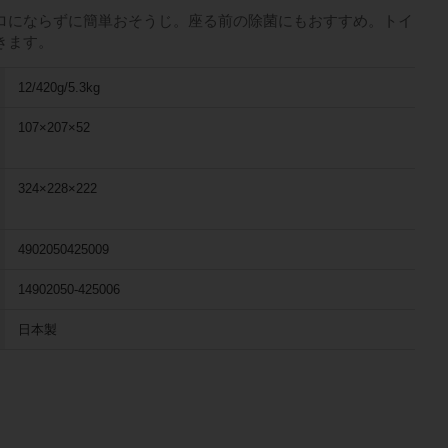
ロにならずに簡単おそうじ。座る前の除菌にもおすすめ。トイ
きます。
12/420g/5.3kg
107×207×52
324×228×222
4902050425009
14902050-425006
日本製