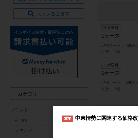
よくあるご質問
関東送料
1ケース
JANコード
49020
梱数
1個
九州送料
1ケース
JANコード
49020
梱数
1個
カテゴリ
おすすめ商
ブランド
中東情勢に関連する価格
重要
FUNS
ファンス