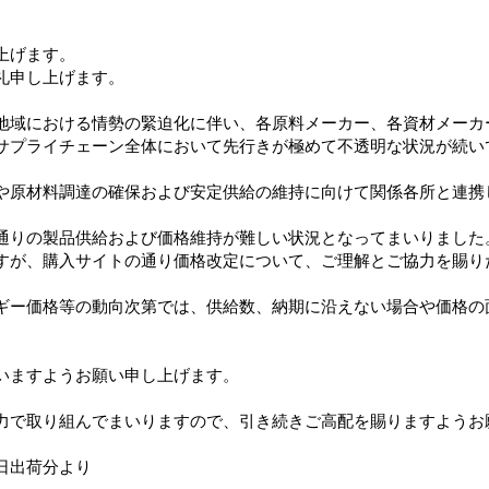
上げます。
礼申し上げます。
地域における情勢の緊迫化に伴い、各原料メーカー、各資材メーカ
剤除
ファンストイレの洗剤除
ファンストイレ用アルコ
サプライチェーン全体において先行きが極めて不透明な状況が続い
ml
菌・消臭 本体380ml
ール除菌クリーナー 詰替
用350ml
や原材料調達の確保および安定供給の維持に向けて関係各所と連携
通りの製品供給および価格維持が難しい状況となってまいりました
すが、購入サイトの通り価格改定について、ご理解とご協力を賜り
ギー価格等の動向次第では、供給数、納期に沿えない場合や価格の
いますようお願い申し上げます。
力で取り組んでまいりますので、引き続きご高配を賜りますようお
1日出荷分より