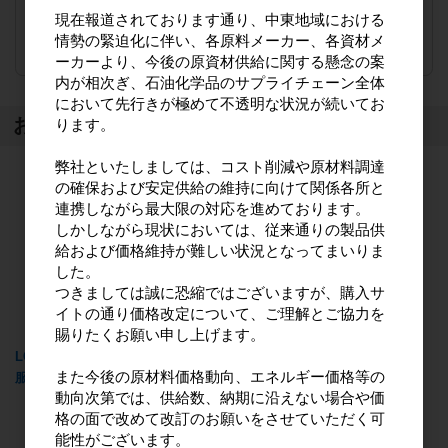
現在報道されております通り、中東地域における
注文数
ご注文には
情勢の緊迫化に伴い、各原料メーカー、各資材メ
ログイン
してください
ーカーより、今後の原資材供給に関する懸念の案
内が相次ぎ、石油化学品のサプライチェーン全体
において先行きが極めて不透明な状況が続いてお
おすすめ商品
ります。
弊社といたしましては、コスト削減や原材料調達
の確保および安定供給の維持に向けて関係各所と
連携しながら最大限の対応を進めております。
しかしながら現状においては、従来通りの製品供
給および価格維持が難しい状況となってまいりま
した。
つきましては誠に恐縮ではございますが、購入サ
イトの通り価格改定について、ご理解とご協力を
賜りたくお願い申し上げます。
LC（ランドリークラブ）作業
LC（ランドリークラブ）作業
また今後の原材料価格動向、エネルギー価格等の
服専用洗剤 4kg
服専用液体洗剤 本体800g
動向次第では、供給数、納期に沿えない場合や価
格の面で改めて改訂のお願いをさせていただく可
能性がございます。