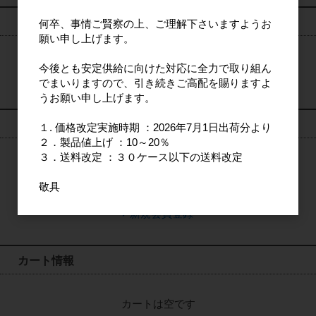
検索
何卒、事情ご賢察の上、ご理解下さいますようお
願い申し上げます。
今後とも安定供給に向けた対応に全力で取り組ん
検索
でまいりますので、引き続きご高配を賜りますよ
うお願い申し上げます。
ログイン
１. 価格改定実施時期 ：2026年7月1日出荷分より
２．製品値上げ ：10～20％
３．送料改定 ：３０ケース以下の送料改定
ログイン
敬具
新規会員登録
カート情報
カートは空です