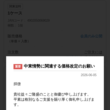
関東送料
1ケース
JANコード
4902050069029
梱数
1個
販売価格
会員のみ公開
（単価 × 入数）
注文数
ご注文には
ログイン
してください
中東情勢に関連する価格改定のお願い
重要
九州送料
2026-06-05
1ケース
拝啓
JANコード
4902050069029
梱数
1個
貴社益々ご隆盛のことと御慶び申し上げます。
平素は格別なるご支援を賜り厚く御礼申し上げま
販売価格
会員のみ公開
す。
（単価 × 入数）