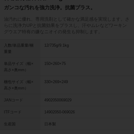
ガンコな汚れを強力洗浄。抗菌プラス。
油汚れに優れ、専用洗剤として確かな満足感を実現します。さ
らに洗浄力UPと抗菌効果をプラスし、汗やムレなどワーキン
グウエア特有の嫌なニオイの発生も抑制します。
入数/単品重量/梱
12/735g/9.1kg
重量
単品サイズ（幅×
150×260×75
高さ×奥mm）
梱包サイズ（幅×
330×269×249
高さ×奥mm）
JANコード
4902050069029
ITFコード
14902050-069026
生産国
日本製