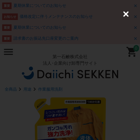
夏期休業についてのお知らせ
重要
価格改定に伴うメンテナンスのお知らせ
C
お知らせ
l
o
夏期休業についてのお知らせ
重要
s
e
請求書のお振込先口座変更のご案内
重要
0
第一石鹸株式会社
法人･企業向け卸専門サイト
全商品
用途
作業服用洗剤