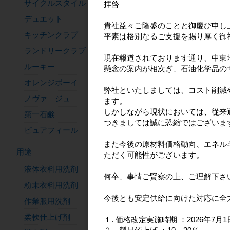
サイクルスタイル
拝啓
デュエット
貴社益々ご隆盛のことと御慶び申し
キッチンクラブ
平素は格別なるご支援を賜り厚く御
ランドリークラブ
現在報道されております通り、中東
ルーキー
懸念の案内が相次ぎ、石油化学品の
オレンジボーイ
弊社といたしましては、コスト削減
ノヴァ―ジュ
ます。
しかしながら現状においては、従来
第一石鹸
つきましては誠に恐縮ではございま
ピュアフィール
また今後の原材料価格動向、エネル
用途
ただく可能性がございます。
液体衣料用洗剤
何卒、事情ご賢察の上、ご理解下さ
粉末衣料用洗剤
今後とも安定供給に向けた対応に全
作業服用洗剤
柔軟仕上げ剤
１. 価格改定実施時期 ：2026年7月