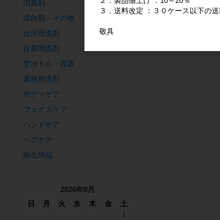
２．製品値上げ ：10～20％
消臭剤
３．送料改定 ：３０ケース以下の送
漂白剤・その他
敬具
台所用洗剤
住居用洗剤
空ボトル・容器
業務用洗剤
ボディケア
フェイスケア
ハンドケア
ヘアケア
衛生用品
2026年8月
日
月
火
水
木
金
土
1