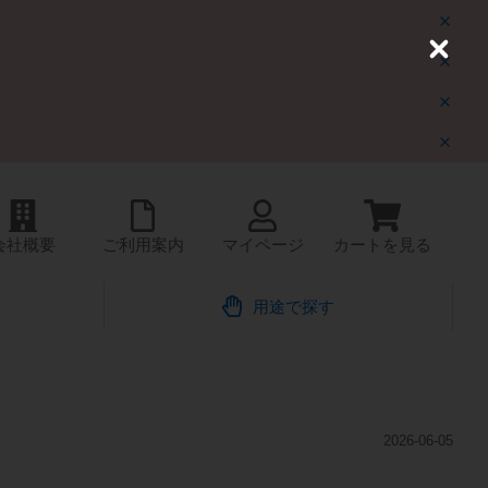
C
l
o
s
e
会社概要
ご利用案内
マイページ
カートを見る
す
用途で探す
2026-06-05