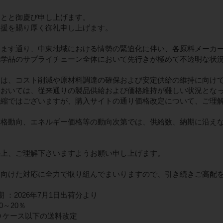
ことと御慶び申し上げます。
支援を賜り厚く御礼申し上げます。
ります通り、中東地域における情勢の緊迫化に伴い、各原料メーカ
化学品のサプライチェーン全体において先行きが極めて不透明な状
ては、コスト削減や原材料調達の確保および安定供給の維持に向け
においては、従来通りの製品供給および価格維持が難しい状況とな
恐縮ではございますが、購入サイトの通り価格改定について、ご理
価格動向、エネルギー価格等の動向次第では、供給数、納期に沿え
。
の上、ご理解下さいますようお願い申し上げます。
に向けた対応に全力で取り組んでまいりますので、引き続きご高配
期 ：2026年7月1日出荷分より
0～20％
０ケース以下の送料改定