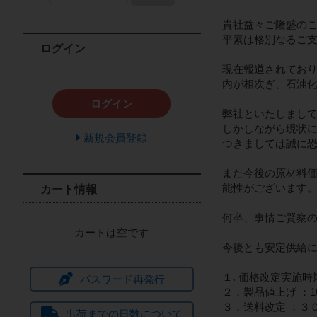
貴社益々ご隆盛の
平素は格別なるご
ログイン
現在報道されてお
内が相次ぎ、石油
ログイン
弊社といたしまし
しかしながら現状
新規会員登録
つきましては誠に
また今後の原材料
能性がございます
カート情報
何卒、事情ご賢察
カートは空です
今後とも安定供給
１. 価格改定実施時
パスワード再発行
２．製品値上げ ：1
３．送料改定 ：３
出荷までの日数について